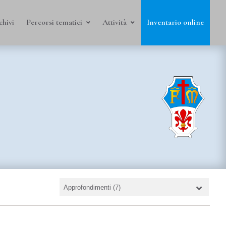
chivi
Percorsi tematici
Attività
Inventario online