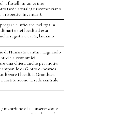
lo
), i fratelli in un primo
iotto (sede attuale) e ricominciano
i rispettivi inventari).
regare e ufficiare, nel 1525, si
dimari e nei locali ad essa
anche registri e carte; lasciano
ne di Nunziato Santini. Legnaiolo
otivi sia economici
upare una chiesa anche per motivi
l campanile di Giotto e incarica
ilizzare i locali. Il Granduca
ra costituiscono la
sede centrale
rganizzazione e la conservazione
si trovava in uno stato di grande