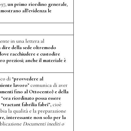
897,
un primo riordino generale
,
mostrano all’evidenza le
ente in una lettera al
 dire della sede oltremodo
e dove racchiudere e custodire
o preziosi; anche il materiale è
co di “
provvedere al
ziente lavoro
” comunica di aver
umenti fino al Ottocento) e della
 “
ora riordinato possa essere
tractant fabrilia fabri”,
cioè
bbia la qualità e la preparazione
e, interessante non solo per la
bblicazione
Documenti inediti o