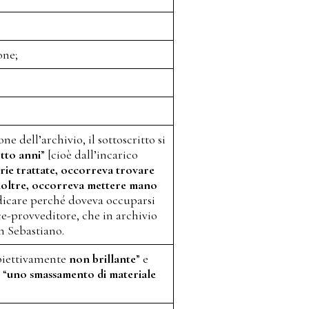
one;
e dell’archivio, il sottoscritto si
tto anni
” [cioè dall’incarico
erie trattate, occorreva trovare
) inoltre, occorreva mettere mano
edicare perché doveva occuparsi
vice-provveditore, che in archivio
an Sebastiano.
bbiettivamente
non brillante
” e
 “
uno smassamento di materiale