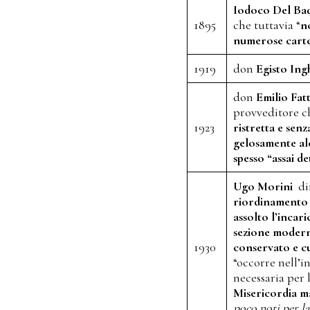
Iodoco Del Ba
1895
che tuttavia “
n
numerose cartel
1919
don
Egisto Ingh
don
Emilio Fat
provveditore ch
1923
ristretta e sen
gelosamente alc
spesso “assai d
Ugo Morini
dir
riordinamento e
assolto l’incari
sezione modern
1930
conservato e cu
“occorre nell’i
necessaria per 
Misericordia ma
poco noti per la