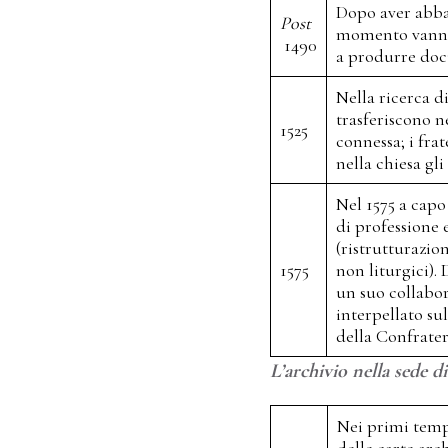
Dopo aver abba
Post
momento vann
1490
a produrre docum
Nella ricerca di
trasferiscono n
1525
connessa; i frat
nella chiesa gli 
Nel 1575 a capo
di professione 
(ristrutturazio
1575
non liturgici).
un suo collabor
interpellato su
della Confrater
L’archivio nella sede 
Nei primi tempi
delle carte arc