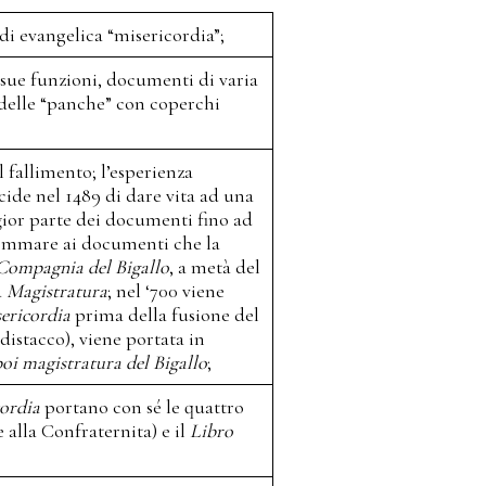
 di evangelica “misericordia”;
 sue funzioni, documenti di varia
n delle “panche” con coperchi
l fallimento; l’esperienza
ecide nel 1489 di dare vita ad una
ior parte dei documenti fino ad
 sommare ai documenti che la
Compagnia del Bigallo
, a metà del
a
Magistratura
; nel ‘700 viene
ericordia
prima della fusione del
distacco), viene portata in
i magistratura del Bigallo
;
ordia
portano con sé le quattro
e alla Confraternita) e il
Libro