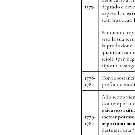
1575-
degrado e devet
urgeva la cost
stati traslocati
Per quanto rigu
visti la sua sc
la produzione 
quantitativamen
sciolti (privil
riposto in singo
1778-
Con la sostanz
1782
profonde modifi
Allo scopo vie
Contemporaneam
e sicurezza sit
1779-
spettar potesse
1782
importanti mem
destinata una “