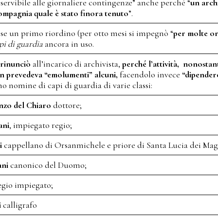
ervibile alle giornaliere contingenze” anche perché “
un arch
mpagnia quale è stato finora tenuto
”.
se un primo riordino (per otto mesi si impegnò “
per molte or
pi di guardia
ancora in uso.
 rinunciò
all’incarico di archivista,
perché l’attività, nonostan
n prevedeva “emolumenti” alcuni,
facendolo invece
“dipendere
no nomine di capi di guardia di varie classi:
nzo del Chiaro
dottore;
ani
, impiegato regio;
i
cappellano di Orsanmichele e priore di Santa Lucia dei Mag
ani
canonico del Duomo;
egio impiegato;
i
calligrafo