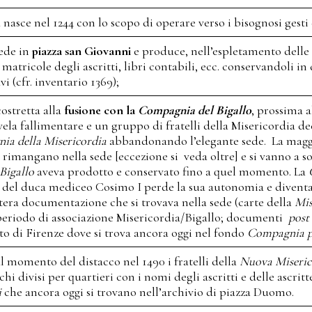
 nasce nel 1244 con lo scopo di operare verso i bisognosi gesti
sede in
piazza san Giovanni
e produce, nell’espletamento delle
 matricole degli ascritti, libri contabili, ecc. conservandoli i
i (cfr. inventario 1369);
costretta alla
fusione con la
Compagnia del Bigallo
, prossima a
rivela fallimentare e un gruppo di fratelli della Misericordia d
a della Misericordia
abbandonando l’elegante sede. La magg
, rimangano nella sede [eccezione si veda oltre] e si vanno a
Bigallo
aveva prodotto e conservato fino a quel momento. La
re del duca mediceo Cosimo I perde la sua autonomia e divent
ntera documentazione che si trovava nella sede (carte della
Mis
 periodo di associazione Misericordia/Bigallo; documenti
post
to di Firenze dove si trova ancora oggi nel fondo
Compagnia po
momento del distacco nel 1490 i fratelli della
Nuova Miseric
hi divisi per quartieri con i nomi degli ascritti e delle ascritt
i
che ancora oggi si trovano nell’archivio di piazza Duomo.