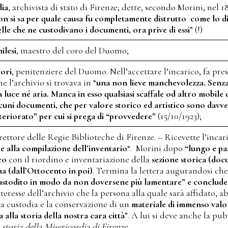
dia
, archivista di stato di Firenze; dette, secondo Morini, nel 1
on si sa per quale causa fu completamente distrutto come lo di
le che ne custodivano i documenti, ora prive di essi
” (!)
ilesi
, maestro del coro del Duomo;
tori
, penitenziere del Duomo. Nell’accettare l’incarico, fa pres
e l’archivio si trovava in “
una non lieve manchevolezza. Senza
za luce né aria. Manca in esso qualsiasi scaffale od altro mobil
uni documenti, che per valore storico ed artistico sono davver
eteriorato” per cui si prega di “provvedere”
(15/10/1923);
ettore delle Regie Biblioteche di Firenze. – Ricevette l’incari
 alla compilazione dell’inventario
“. Morini dopo
“lungo e pa
co
con il riordino e inventariazione della
sezione storica (doc
a (dall’Ottocento in poi)
. Termina la lettera augurandosi che
stodito in modo da non doversene più lamentare” e conclude “
nteresse dell’archivio che la persona alla quale sarà affidato, a
la custodia e la conservazione di un
materiale di immenso valor
 alla storia della nostra cara città
”. A lui si deve anche la pu
 storia della Misericordia di Firenze
.