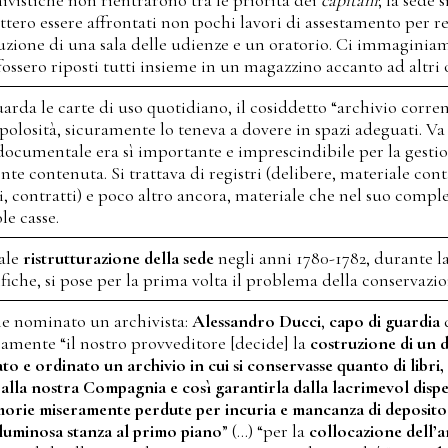
tero essere affrontati non pochi lavori di assestamento per re
ruzione di una sala delle udienze e un oratorio. Ci immagini
 fossero riposti tutti insieme in un magazzino accanto ad altri 
arda le carte di uso quotidiano, il cosiddetto “archivio corren
rupolosità, sicuramente lo teneva a dovere in spazi adeguati. V
documentale era sì importante e imprescindibile per la gest
te contenuta. Si trattava di registri (delibere, materiale cont
egi, contratti) e poco altro ancora, materiale che nel suo co
le casse.
iale
ristrutturazione della sede
negli anni 1780-1782, durante la
che, si pose per la prima volta il problema della conservazio
ne nominato un archivista:
Alessandro Ducci
,
capo di guardia
ente “il nostro provveditore [decide] la
costruzione di un 
uato e ordinato un archivio
in cui si conservasse quanto di libri,
 alla nostra Compagnia e così garantirla dalla lacrimevol dispe
orie miseramente perdute per incuria e mancanza di deposito 
luminosa stanza al primo piano
” (…) “per la
collocazione dell’a