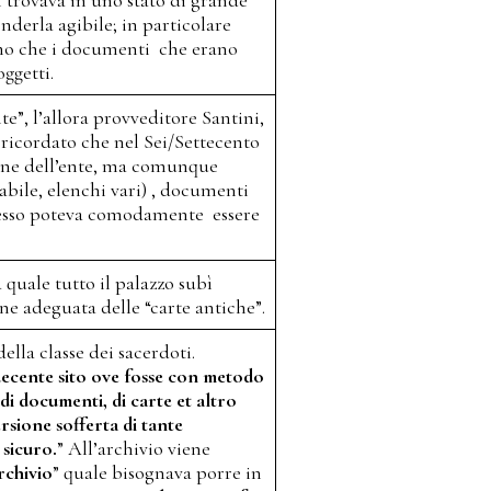
nderla agibile; in particolare
amo che i documenti che erano
oggetti.
te”, l’allora provveditore Santini,
a ricordato che nel Sei/Settecento
ione dell’ente, ma comunque
abile, elenchi vari) , documenti
mplesso poteva comodamente essere
 quale tutto il palazzo subì
ne adeguata delle “carte antiche”.
della classe dei sacerdoti.
decente sito ove fosse con metodo
 di documenti, di carte et altro
rsione sofferta di tante
sicuro.
” All’archivio viene
rchivio
” quale bisognava porre in