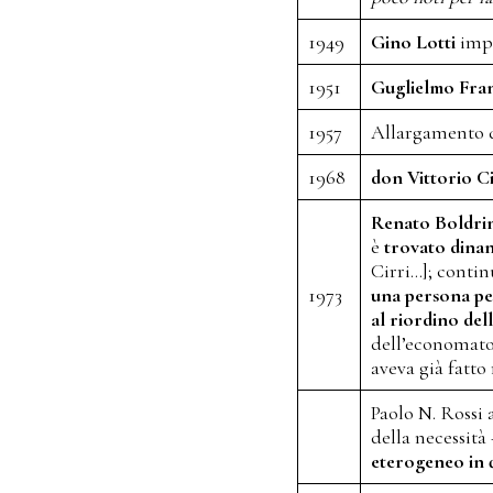
1949
Gino Lotti
impi
1951
Guglielmo Fra
1957
Allargamento de
1968
don Vittorio Ci
Renato Boldri
è
trovato dinan
Cirri…]; contin
1973
una persona per
al riordino del
dell’economato
aveva già fatto
Paolo N. Rossi 
della necessità
eterogeneo in q