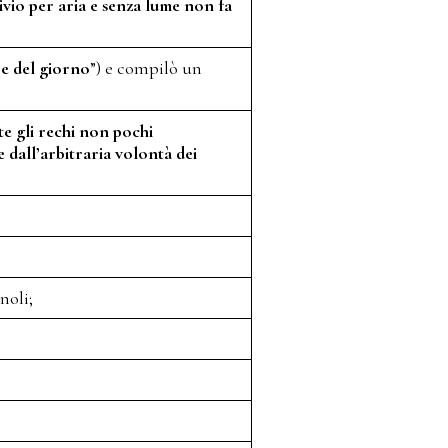
ivio per aria e senza lume non fa
e del giorno
”) e compilò un
te gli rechi non pochi
 dall’arbitraria volontà dei
noli;