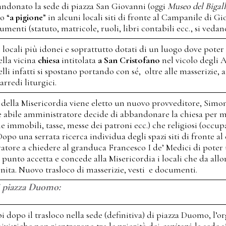
ndonato la sede di piazza San Giovanni (oggi
Museo del Bigal
o “
a pigione
” in alcuni locali siti di fronte al Campanile di G
enti (statuto, matricole, ruoli, libri contabili ecc., si vedano 
 locali più idonei e soprattutto dotati di un luogo dove poter p
ella vicina
chiesa
intitolata
a San Cristofano
nel vicolo degli A
elli infatti si spostano portando con sé, oltre alle masserizie, 
arredi liturgici.
 della Misericordia viene eletto un nuovo provveditore, Simo
e abile amministratore decide di abbandonare la chiesa per m
ne immobili, tasse, messe dei patroni ecc.) che religiosi (occ
 Dopo una serrata ricerca individua degli spazi siti di fronte a
atore a chiedere al granduca Francesco I de’ Medici di poter ut
l punto accetta e concede alla Misericordia i locali che da allo
nita. Nuovo trasloco di masserizie, vesti e documenti.
di piazza Duomo:
 dopo il trasloco nella sede (definitiva) di piazza Duomo, l’o
hivistiche non rientrarono tra le priorità dei
capitani
; la sede 