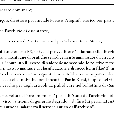
egato comunale;
nçois
, direttore provinciale Poste e Telegrafi; storico per passi
ll’archivio di due stanze;
rri
, parroco di Santa Lucia sul prato laureato in Storia;
ni
funzionario FS; scrive al provveditore “chiamato alla direzion
zi a montagne di pratiche semplicemente ammassate da circa o
ua “
compiuto il lavoro di suddivisione secondo le relative mat
 il lavoro manuale di classificazione e di raccolta in filze”(!
l’archivio storico”
. – A questi lavori Boldrini non si poteva d
; ecco che individua per l’incarico
Paolo Rossi
, il figlio del 
 ricerche per degli articoli da pubblicare nel bollettino di «S
a sua volta nel “pro- memoria” parla di “stato dell’archivio o
 – visto i sintomi di generale degrado – di fare (di persona!
sic
)
uantoché imbarazza il settore antico dell’archivio”.