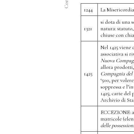
1244
La Misericordia
si dota di una 
1321
natura: statuto,
chiuse con chiav
Nel 1425 viene 
associativa si 
Nuova Compagni
allora prodotti
1425
Compagnia del 
‘500, per vole
soppressa e l’i
1425; carte del
Archivio di Sta
ECCEZIONE: al 
matricole (elenc
delle possession