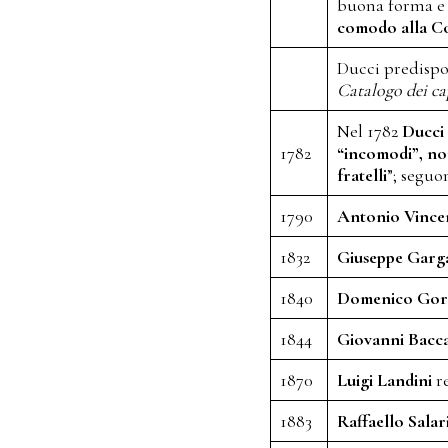
buona forma e s
comodo alla Co
Ducci predispo
Catalogo dei ca
Nel 1782
Ducci
1782
“incomodi”, no
fratelli
”; seguo
1790
Antonio Vince
1832
Giuseppe Garg
1840
Domenico Gor
1844
Giovanni Bacc
1870
Luigi Landini
r
1883
Raffaello Salar