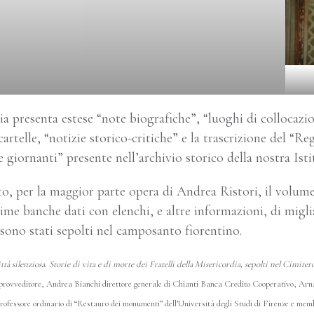
a presenta estese “note biografiche”, “luoghi di collocazio
 cartelle, “notizie storico-critiche” e la trascrizione del “Re
 e giornanti” presente nell’archivio storico della nostra Isti
to, per la maggior parte opera di Andrea Ristori, il volu
sime banche dati con elenchi, e altre informazioni, di miglia
à sono stati sepolti nel camposanto fiorentino.
ttà silenziosa. Storie di vita e di morte dei Fratelli della Misericordia, sepolti nel Cimit
 provveditore, Andrea Bianchi direttore generale di Chianti Banca Credito Cooperativo, Ar
rofessore ordinario di “Restauro dei monumenti” dell’Università degli Studi di Firenze e memb