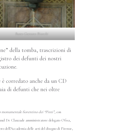
Busto Gaetano Bianchi
ne” della tomba, trascrizioni di
gistro dei defunti dei nostri
tuzione.
me è corredato anche da un CD
ia di defunti che nei oltre
ero monumentale fiorentino dei “Pinti”
, con
naud De Clauzade amministratore delegato Ofisa,
ro dell’Accademia delle arti del disegno di Firenze,