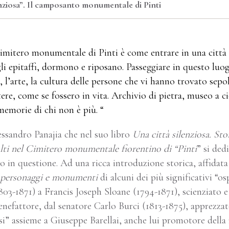
enziosa”. Il camposanto monumentale di Pinti
Cimitero monumentale di Pinti è come entrare in una città 
li epitaffi, dormono e riposano. Passeggiare in questo lu
 l’arte, la cultura delle persone che vi hanno trovato sepol
ere, come se fossero in vita. Archivio di pietra, museo a cie
 memorie di chi non è più. “
essandro Panajia che nel suo libro
Una città silenziosa. Stor
olti nel Cimitero monumentale fiorentino di “Pinti
” si ded
o in questione. Ad una ricca introduzione storica, affidat
i personaggi e monumenti
di alcuni dei più significativi “os
03-1871) a Francis Joseph Sloane (1794-1871), scienziato e
nefattore, dal senatore Carlo Burci (1813-1875), apprezzat
si” assieme a Giuseppe Barellai, anche lui promotore della 