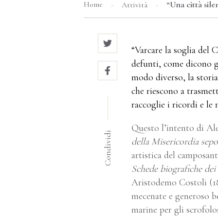
>
>
“Una città sil
Home
Attività
“Varcare la soglia del 
defunti, come dicono g
modo diverso, la storia,
che riescono a trasmett
raccoglie i ricordi e le
Questo l’intento di Al
Condividi
della Misericordia sep
artistica del camposant
Schede biografiche de
Aristodemo Costoli (18
mecenate e generoso be
marine per gli scrofolo