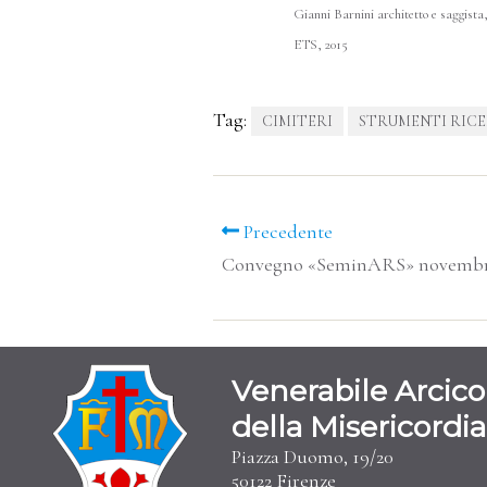
Gianni Barnini architetto e saggista,
ETS, 2015
Tag:
CIMITERI
STRUMENTI RIC
Precedente
Convegno «SeminARS» novembr
Venerabile Arcico
della Misericordia
Piazza Duomo, 19/20
50122 Firenze