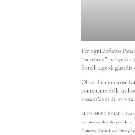
Per ogni defunto Panaji
“iscrizioni” su lapidi o
fratelli capi di guardia
Oltre alle numerose fo
contenente delle utilis
sessant’anni di attivit
ALESSANDRO PANAJIA,
Una ci
presentazione di Andrea Ceccherini
Francesco Gurrieri architetto, già p