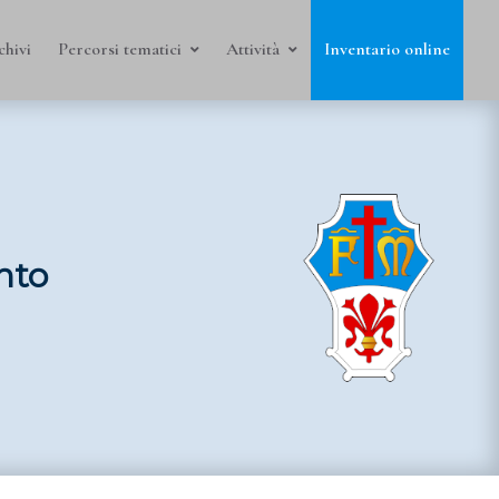
chivi
Percorsi tematici
Attività
Inventario online
nto