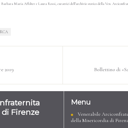
 Barbara Maria Affolter e Laura Rossi, curatrici dell’archivio storico della Ven. Arciconfrat
ERCA
e 2019
Bollettino di «S
nfraternita
Menu
 di Firenze
Venerabile Arciconfrat
della Misericordia di Firen