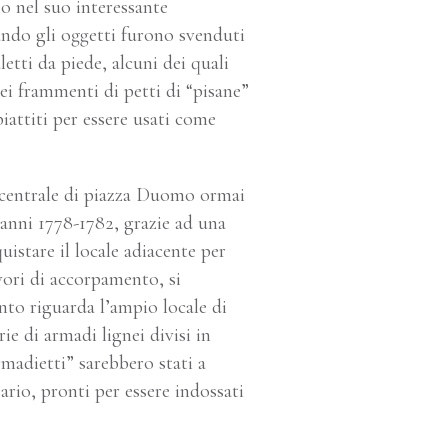
lo nel suo interessante
ando gli oggetti furono svenduti
etti da piede, alcuni dei quali
dei frammenti di petti di “pisane”
piattiti per essere usati come
e centrale di piazza Duomo ormai
anni 1778-1782, grazie ad una
istare il locale adiacente per
vori di accorpamento, si
anto riguarda l’ampio locale di
e di armadi lignei divisi in
madietti” sarebbero stati a
osario, pronti per essere indossati