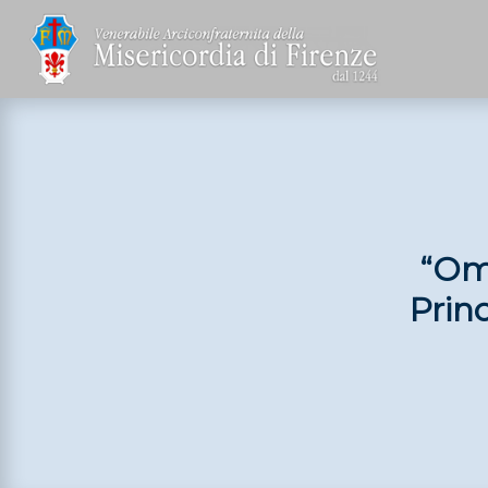
“Oma
Princ