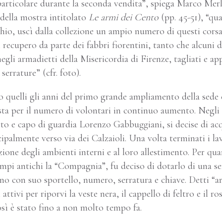
 particolare durante la seconda vendita”, spiega Marco Mer
 della mostra intitolato
Le armi dei Cento
(pp. 45-51), “qu
chio, uscì dalla collezione un ampio numero di questi corsal
 recupero da parte dei fabbri fiorentini, tanto che alcuni 
negli armadietti della Misericordia di Firenze, tagliati e ap
serrature” (cfr. foto).
io quelli gli anni del primo grande ampliamento della sed
ta per il numero di volontari in continuo aumento. Negli 
rto e capo di guardia Lorenzo Gabbuggiani, si decise di acqu
cipalmente verso via dei Calzaioli. Una volta terminati i la
izione degli ambienti interni e al loro allestimento. Per qu
mpi antichi la “Compagnia”, fu deciso di dotarlo di una seri
o con suo sportello, numero, serratura e chiave. Detti “ar
 attivi per riporvi la veste nera, il cappello di feltro e il r
così è stato fino a non molto tempo fa.