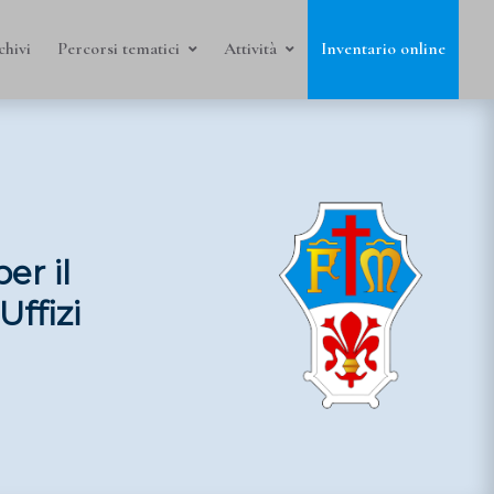
chivi
Percorsi tematici
Attività
Inventario online
er il
Uffizi