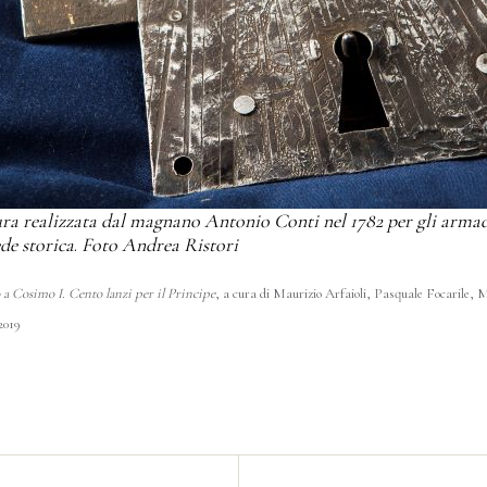
ra realizzata dal magnano Antonio Conti nel 1782 per gli arma
ede storica
.
Foto Andrea Ristori
a Cosimo I. Cento lanzi per il Principe
, a cura di Maurizio Arfaioli, Pasquale Focarile, M
2019