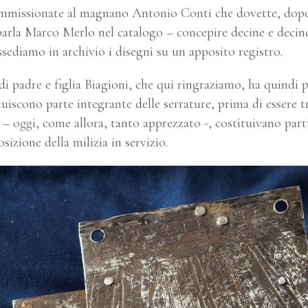
mmissionate al magnano Antonio Conti che dovette, dopo 
 parla Marco Merlo nel catalogo – concepire decine e decine
ssediamo in archivio i disegni su un apposito registro.
di padre e figlia Biagioni, che qui ringraziamo, ha quindi 
tuiscono parte integrante delle serrature, prima di esser
 – oggi, come allora, tanto apprezzato -, costituivano parti
izione della milizia in servizio.