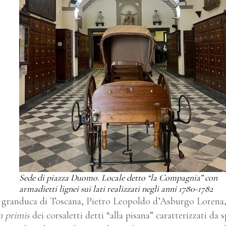
Sede di piazza Duomo. Locale detto “la Compagnia” con
armadietti lignei sui lati
realizzati negli anni 1780-1782
l granduca di Toscana, Pietro Leopoldo d’Asburgo Lorena, d
n primis
dei corsaletti detti “alla pisana” caratterizzati da 