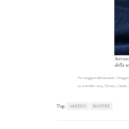
Serratu
della s
Per maggiori informazioni:
Omaggio 
29 settembre 2019, Firenze, Giunti, 
Tag:
ARREDO
MOSTRE