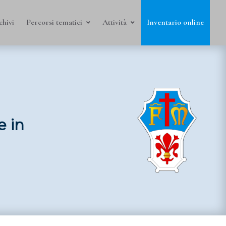
chivi
Percorsi tematici
Attività
Inventario online
e in