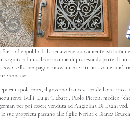
 Pietro Leopoldo di Lorena viene nuovamente istituita ne
) in seguito ad una decisa azione di protesta da parte di u
escovo. Alla compagnia nuovamente istituita viene conferm
anze annesse.
epoca napoleonica, il governo francese vende l’oratorio e 
acquirenti: Bulli, Luigi Ciabatti, Paolo Pieroni medico (ch
erman per poi essere venduta ad Angiolina Di Laghi ved. B
 le sue proprietà passano alle figlie Nerina e Bianca Brusch