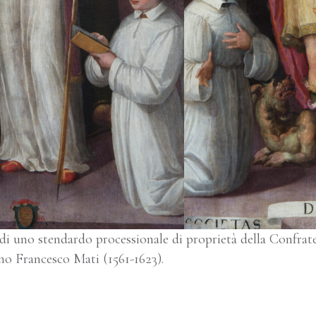
 di uno stendardo processionale di proprietà della Confrat
ino Francesco Mati (1561-1623).