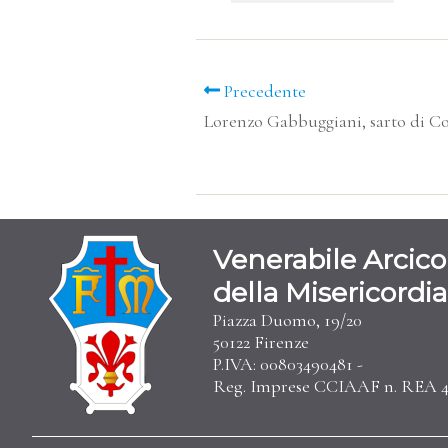
Precedente
Lorenzo Gabbuggiani, sarto di C
Venerabile Arcico
della Misericordia
Piazza Duomo, 19/20
50122 Firenze
P.IVA: 00803490481 -
Reg. Imprese CCIAAF n. REA 4