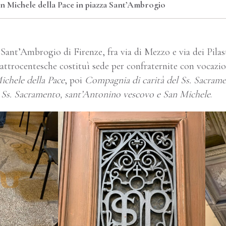
n Michele della Pace in piazza Sant’Ambrogio
i Sant’Ambrogio di Firenze, fra via di Mezzo e via dei Pilas
uattrocentesche costituì sede per confraternite con vocazio
ichele della Pace
, poi
Compagnia di carità del Ss. Sacrame
o
Ss. Sacramento, sant’Antonino vescovo e San Michele
.