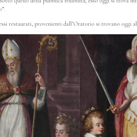
otto quello della pubblica fruibilità; esso oggi si trova inf
o”.
essi restaurati, provenienti dall’Oratorio si trovano oggi a